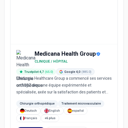
Medicana Health Group
CLINIQUE / HÔPITAL
Trustpilot 4,7
(65.0)
Google 4,0
(885.0)
Medicana Healthcare Group a commencé ses services
en 1992 avec une équipe expérimentée et
spécialisée, axée sur la satisfaction des patients et
fournissant des servi...
Chirurgie orthopédique
Traitement microvasculaire
Deutsch
English
español
français
+6 plus