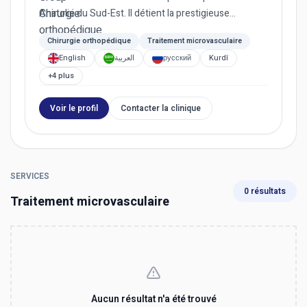
Anatolie du Sud-Est. Il détient la prestigieuse
accréditation SAS,...
Chirurgie orthopédique
Traitement microvasculaire
English
العربية
русский
Kurdî
+4 plus
Voir le profil
Contacter la clinique
SERVICES
0 résultats
Traitement microvasculaire
Aucun résultat n'a été trouvé