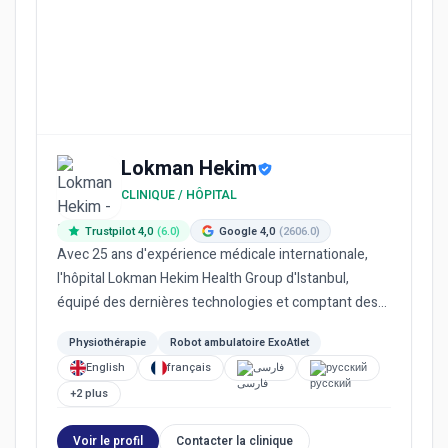
Lokman Hekim
CLINIQUE / HÔPITAL
Trustpilot 4,0
(6.0)
Google 4,0
(2606.0)
Avec 25 ans d'expérience médicale internationale,
l'hôpital Lokman Hekim Health Group d'Istanbul,
équipé des dernières technologies et comptant des
médecins expérime...
Physiothérapie
Robot ambulatoire ExoAtlet
English
français
فارسی
русский
+2 plus
Voir le profil
Contacter la clinique