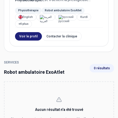
accréditation SAS,...
Physiothérapie
Robot ambulatoire ExoAtlet
English
العربية
русский
Kurdî
+4 plus
Voir le profil
Contacter la clinique
SERVICES
0 résultats
Robot ambulatoire ExoAtlet
Aucun résultat n'a été trouvé