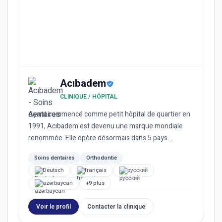
Acıbadem
CLINIQUE / HÔPITAL
Ayant commencé comme petit hôpital de quartier en
1991, Acıbadem est devenu une marque mondiale
renommée. Elle opère désormais dans 5 pays
(Turquie, Macédoine du Nor...
Soins dentaires
Orthodontie
Deutsch
français
русский
azərbaycan
+9 plus
Voir le profil
Contacter la clinique