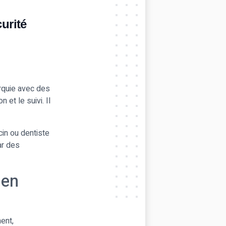
urité
rquie avec des
 et le suivi. Il
in ou dentiste
ar des
 en
ment,