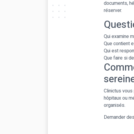
documents, héb
réserver.
Questi
Qui examine me
Que contient ex
Qui est respon
Que faire si d
Commen
serein
Clinictus vous
hôpitaux ou m
organisés.
Demander des 