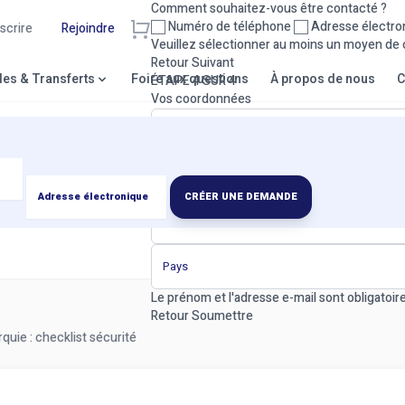
Comment souhaitez-vous être contacté ?
Numéro de téléphone
Adresse électro
nscrire
Rejoindre
Veuillez sélectionner au moins un moyen de 
Retour
Suivant
lles & Transferts
Foire aux questions
À propos de nous
C
ÉTAPE 4 SUR 4
Vos coordonnées
CRÉER UNE DEMANDE
Le prénom et l'adresse e-mail sont obligatoire
Retour
Soumettre
quie : checklist sécurité