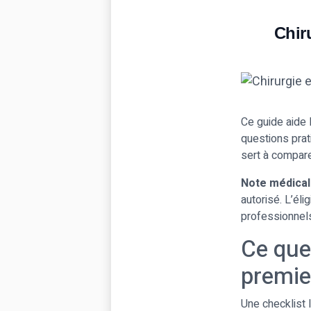
Chir
Ce guide aide 
questions prati
sert à comparer
Note médical
autorisé. L’éli
professionnels
Ce que
premie
Une checklist l