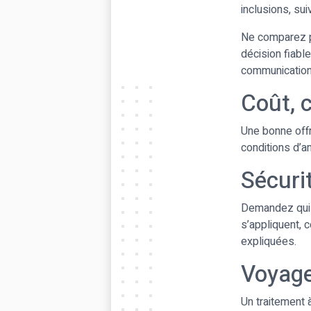
inclusions, su
Ne comparez pa
décision fiabl
communication 
Coût, c
Une bonne offre
conditions d’an
Sécurit
Demandez qui é
s’appliquent, 
expliquées.
Voyage
Un traitement 