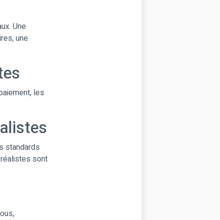
aux. Une
ires, une
tes
 paiement, les
alistes
ls standards
réalistes sont
vous,