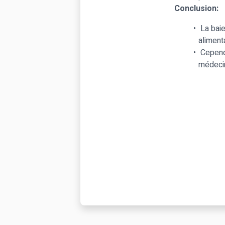
Conclusion:
La baie 
aliment
Cependa
médecin 