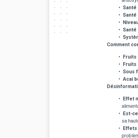
antioxy
Santé 
Santé 
Niveau
Santé 
Systèm
Comment cons
Fruits 
Fruits
Sous f
Acai b
Désinformation
Effet 
alimenta
Est-ce
sa haute
Effets
problèm