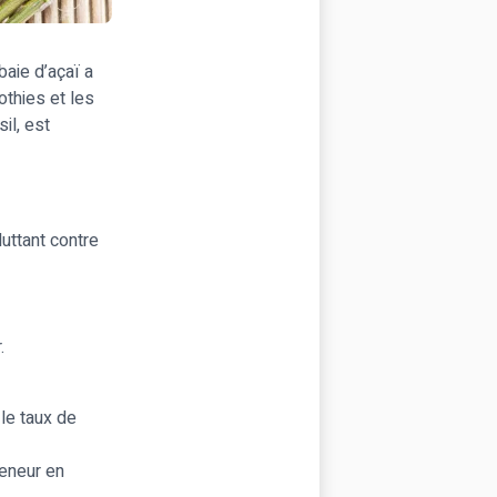
baie d’açaï a
othies et les
il, est
uttant contre
.
 le taux de
teneur en