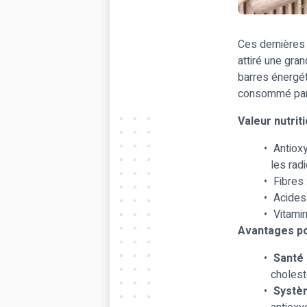
Ces dernières 
attiré une gra
barres énergét
consommé par l
Valeur nutriti
Antioxy
les radi
Fibres 
Acides 
Vitamin
Avantages pou
Santé 
cholest
Systèm