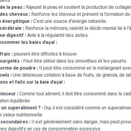
dants.
de la peau :
Rajeunit la peau et soutient la production de collagè
des cheveux :
Renforce les cheveux et prévient la formation de 
 énergétique :
C’est une source d’énergie naturelle.
cérébrale :
Renforce la mémoire, ralentit le déclin mental lié à l’
e digestif :
Aide à la régularité des selles.
ommer les baies d'açaï :
frais :
peuvent être difficiles à trouver.
 surgelés :
Peut être utilisé dans les smoothies et les yaourts.
orme de poudre :
Il peut être consommé en le mélangeant avec 
owls :
Une délicieuse collation à base de fruits, de granola, de lai
s et faits sur la baie d'açaï :
minceur :
Comme tout aliment, il doit être consommé dans le cad
tion équilibrée.
 un superaliment ? :
Oui, il est considéré comme un superalimen
 valeur nutritionnelle.
 secondaires :
Il est généralement sans danger, mais peut pro
es digestifs en cas de consommation excessive.