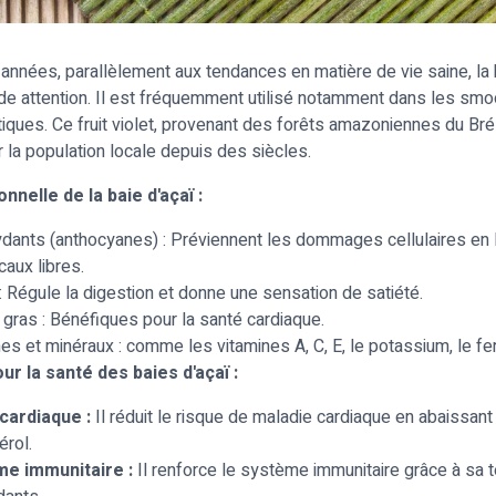
années, parallèlement aux tendances en matière de vie saine, la 
nde attention. Il est fréquemment utilisé notamment dans les smo
iques. Ce fruit violet, provenant des forêts amazoniennes du Brés
a population locale depuis des siècles.
onnelle de la baie d'açaï :
dants (anthocyanes) : Préviennent les dommages cellulaires en l
caux libres.
: Régule la digestion et donne une sensation de satiété.
gras : Bénéfiques pour la santé cardiaque.
es et minéraux : comme les vitamines A, C, E, le potassium, le fer
r la santé des baies d'açaï :
cardiaque :
Il réduit le risque de maladie cardiaque en abaissant
érol.
e immunitaire :
Il renforce le système immunitaire grâce à sa 