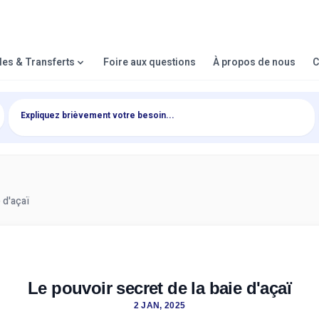
lles & Transferts
Foire aux questions
À propos de nous
C
 d'açaï
Le pouvoir secret de la baie d'açaï
2 JAN, 2025