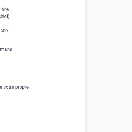
aire.
hiol).
èche.
nt une
e votre propre