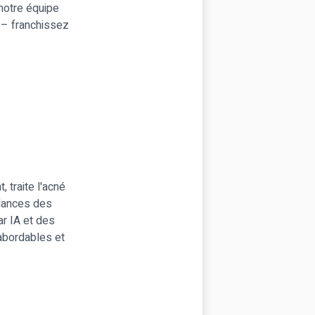
 notre équipe
e – franchissez
 traite l'acné
ndances des
ar IA et des
 abordables et