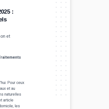
025 :
els
Traitements
'hui. Pour ceux
aux et au
ns naturelles
 article
omicile, les