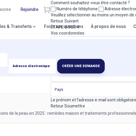
Comment souhaitez-vous être contacté ?
Numéro de téléphone
Adresse électro
nscrire
Rejoindre
Veuillez sélectionner au moins un moyen de 
Retour
Suivant
lles & Transferts
Foire aux questions
À propos de nous
C
ÉTAPE 4 SUR 4
Vos coordonnées
CRÉER UNE DEMANDE
Le prénom et l'adresse e-mail sont obligatoire
Retour
Soumettre
oins de la peau en 2025 : remèdes maison et traitements professionnel