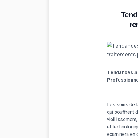
Tend
re
Tendances So
Professionn
Les soins de l
qui souffrent 
vieillissement
et technologiq
examinera en d