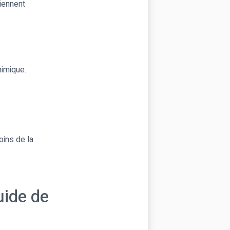
iennent
himique.
oins de la
uide de