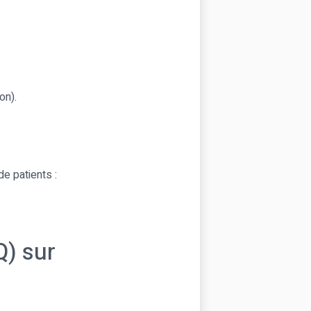
on).
de patients :
) sur