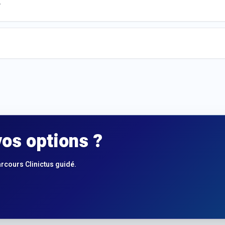
?
os options ?
arcours Clinictus guidé.