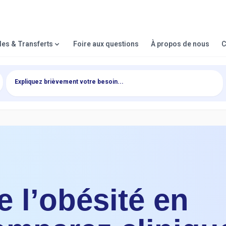
lles & Transferts
Foire aux questions
À propos de nous
C
e l’obésité en