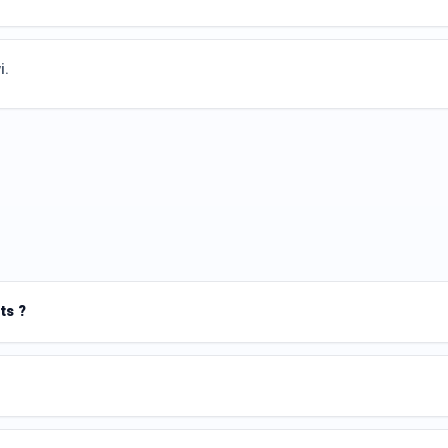
i.
ts ?