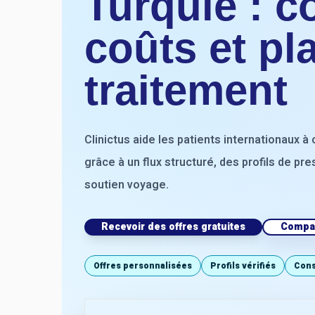
Turquie : c
coûts et pl
traitement
Clinictus aide les patients internationaux à
grâce à un flux structuré, des profils de pre
soutien voyage.
Recevoir des offres gratuites
Compar
Offres personnalisées
Profils vérifiés
Cons