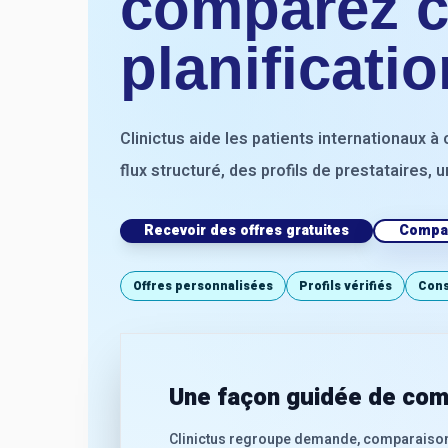
comparez cl
planificati
Clinictus aide les patients internationaux 
flux structuré, des profils de prestataires,
Recevoir des offres gratuites
Compar
Offres personnalisées
Profils vérifiés
Cons
Une façon guidée de comp
Clinictus regroupe demande, comparaison de