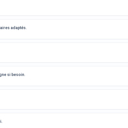
aires adaptés.
.
gne si besoin.
i.