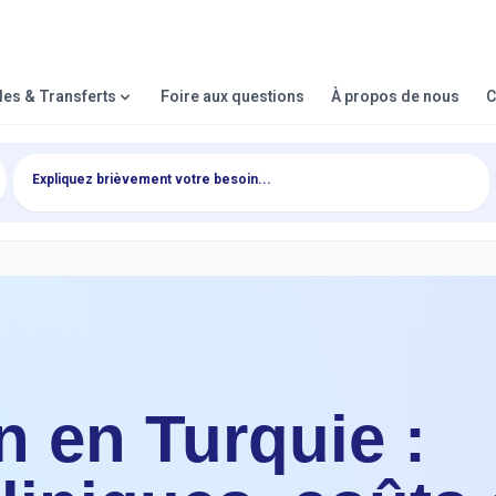
lles & Transferts
Foire aux questions
À propos de nous
C
 en Turquie :