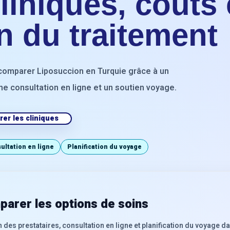
iniques, coûts 
on du traitement
à comparer Liposuccion en Turquie grâce à un
 une consultation en ligne et un soutien voyage.
er les cliniques
ultation en ligne
Planification du voyage
arer les options de soins
s prestataires, consultation en ligne et planification du voyage dan