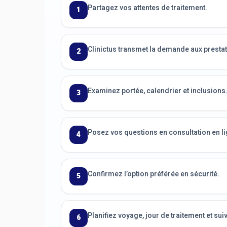
Partagez vos attentes de traitement.
1
Clinictus transmet la demande aux prestat
2
Examinez portée, calendrier et inclusions
3
Posez vos questions en consultation en li
4
Confirmez l’option préférée en sécurité.
5
Planifiez voyage, jour de traitement et suiv
6