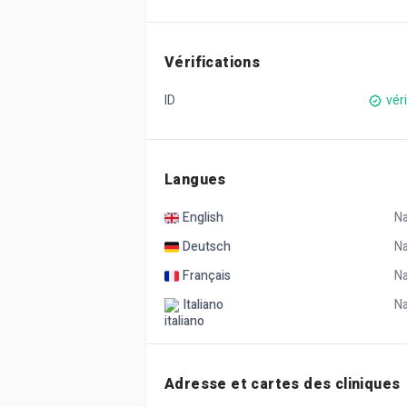
Vérifications
ID
véri
Langues
English
Na
Deutsch
Na
Français
Na
Italiano
Na
Adresse et cartes des cliniques