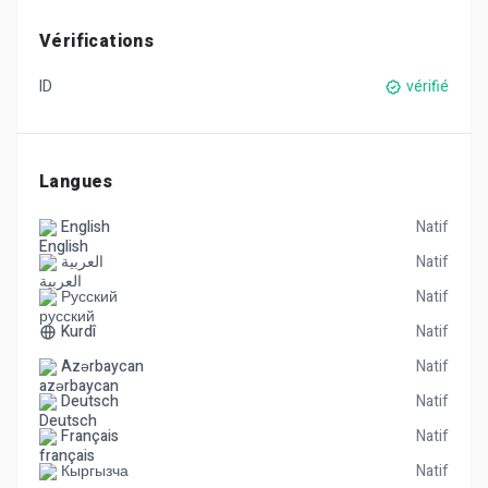
Vérifications
ID
vérifié
Langues
English
Natif
العربية
Natif
Русский
Natif
Kurdî
Natif
Azərbaycan
Natif
Deutsch
Natif
Français
Natif
Кыргызча
Natif