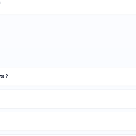
i.
ts ?
?