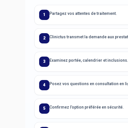
Partagez vos attentes de traitement.
1
Clinictus transmet la demande aux prestat
2
Examinez portée, calendrier et inclusions
3
Posez vos questions en consultation en li
4
Confirmez l’option préférée en sécurité.
5