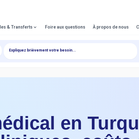
lles & Transferts
Foire aux questions
À propos de nous
C
dical en Turqui