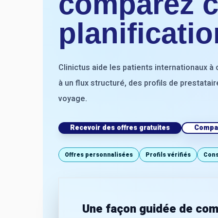
comparez cl
planificati
Clinictus aide les patients internationaux
à un flux structuré, des profils de prestatai
voyage.
Recevoir des offres gratuites
Compar
Offres personnalisées
Profils vérifiés
Cons
Une façon guidée de comp