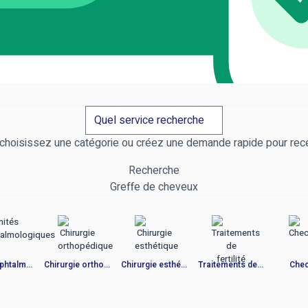
ourisme médical le 
choisissez une catégorie ou créez une demande rapide pour rece
Recherche
Greffe de cheveux
Unités ophtalmolog...
Chirurgie orthopéd...
Chirurgie esthétiq...
Traitements de fer...
Chec