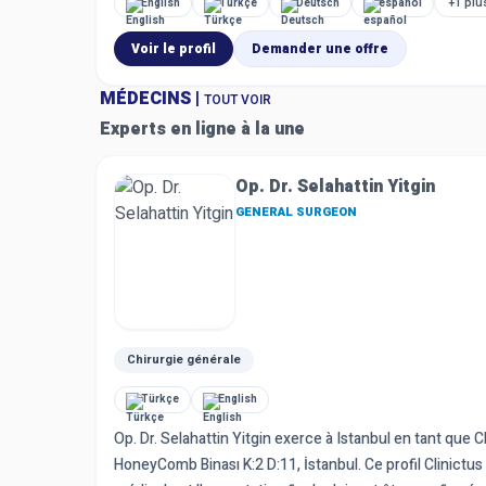
+1 plu
English
Türkçe
Deutsch
español
Voir le profil
Demander une offre
MÉDECINS |
TOUT VOIR
Experts en ligne à la une
6
Plan de voyage
Vols, hôtels et services essentiels
Op. Dr. Selahattin Yitgin
GENERAL SURGEON
Chirurgie générale
Türkçe
English
Op. Dr. Selahattin Yitgin exerce à Istanbul en tant que
HoneyComb Binası K:2 D:11, İstanbul. Ce profil Clinictus 