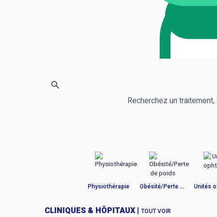
Clinictus - Le t
Recherchez un traitement, 
Physiothérapie
Obésité/Perte de p...
CLINIQUES & HÔPITAUX |
TOUT VOIR