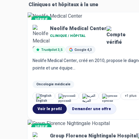
Cliniques et hôpitaux à la une
VÉRIFIÉ
Neolife Medical Center
CLINIQUE / HÔPITAL
Trustpilot 3,5
Google 4,3
Neolife Medical Center, créé en 2010, propose le diagn
5
pointe et une équipe...
Paiement sécurisé
Confirmez votre accord en sécurité
Oncologie médicale
+1 plus
English
русский
العربية
српски
Voir le profil
Demander une offre
VÉRIFIÉ
Group Florence Nightingale Hospital