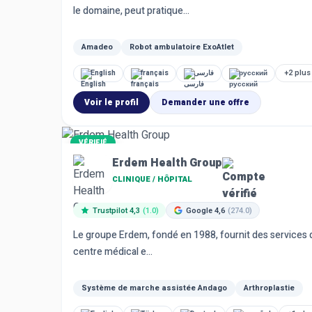
le domaine, peut pratique...
Amadeo
Robot ambulatoire ExoAtlet
+2 plus
English
français
فارسی
русский
Voir le profil
Demander une offre
VÉRIFIÉ
Erdem Health Group
CLINIQUE / HÔPITAL
Trustpilot 4,3
(1.0)
Google 4,6
(274.0)
Le groupe Erdem, fondé en 1988, fournit des services de 
centre médical e...
Système de marche assistée Andago
Arthroplastie