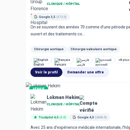
CLINIQUE / HÔPITAL
Google 3,5
(372.0)
On se souvient des années 70 comme d’une période pend
ouvert et des traitements co...
Chirurgie aortique
Chirurgie valvulaire aortique
+8 plus
English
français
فارسی
русский
Voir le profil
Demander une offre
VÉRIFIÉ
Lokman Hekim
CLINIQUE / HÔPITAL
Trustpilot 4,0
(6.0)
Google 4,0
(2606.0)
Avec 25 ans d'expérience médicale internationale, l'h